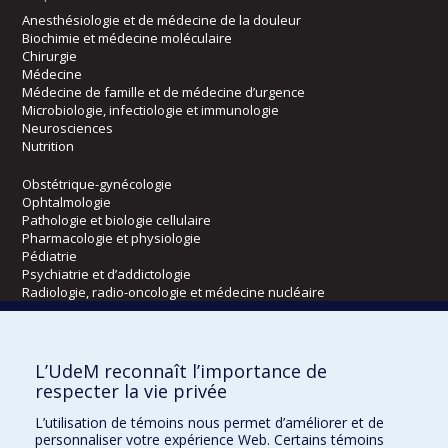
Anesthésiologie et de médecine de la douleur
Biochimie et médecine moléculaire
Chirurgie
Médecine
Médecine de famille et de médecine d’urgence
Microbiologie, infectiologie et immunologie
Neurosciences
Nutrition
Obstétrique-gynécologie
Ophtalmologie
Pathologie et biologie cellulaire
Pharmacologie et physiologie
Pédiatrie
Psychiatrie et d’addictologie
Radiologie, radio-oncologie et médecine nucléaire
Écoles
L’UdeM reconnaît l’importance de
Kinésiologie et des sciences de l’activité physique
respecter la vie privée
Orthophonie et audiologie
L’utilisation de témoins nous permet d’améliorer et de
Réadaptation
personnaliser votre expérience Web. Certains témoins