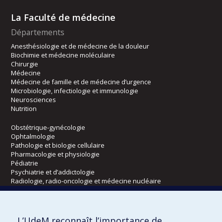
La Faculté de médecine
Départements
Anesthésiologie et de médecine de la douleur
Biochimie et médecine moléculaire
Chirurgie
Médecine
Médecine de famille et de médecine d’urgence
Microbiologie, infectiologie et immunologie
Neurosciences
Nutrition
Obstétrique-gynécologie
Ophtalmologie
Pathologie et biologie cellulaire
Pharmacologie et physiologie
Pédiatrie
Psychiatrie et d’addictologie
Radiologie, radio-oncologie et médecine nucléaire
Écoles
L’UdeM reconnaît l’importance de