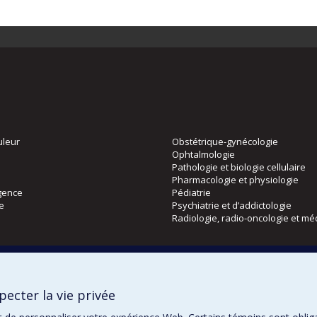
uleur
Obstétrique-gynécologie
Ophtalmologie
Pathologie et biologie cellulaire
Pharmacologie et physiologie
gence
Pédiatrie
ie
Psychiatrie et d’addictologie
Radiologie, radio-oncologie et mé
Directions
 physique
DPC
ecter la vie privée
CPASS
Éthique clinique