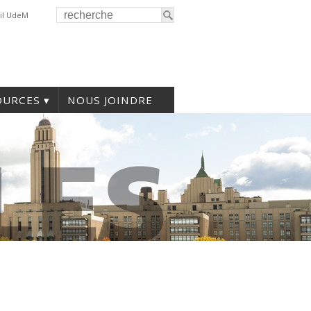
il UdeM
OURCES
NOUS JOINDRE