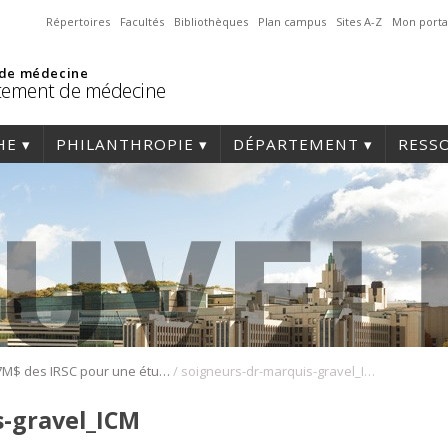
Répertoires
Facultés
Bibliothèques
Plan campus
Sites A-Z
Mon porta
 de médecine
tement de médecine
HE
PHILANTHROPIE
DÉPARTEMENT
RESS
/
7M$ des IRSC pour une étude sur la réduction des risques de saignements après un infarctus
soigneurs-dr-marquis-gravel_ICM
s-gravel_ICM