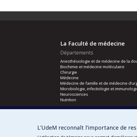
La Faculté de médecine
Départements
Anesthésiologie et de médecine de la do
Biochimie et médecine moléculaire
Chirurgie
Médecine
Médecine de famille et de médecine d’ur
Microbiologie, infectiologie et immunolog
Neurosciences
Nutrition
Écoles
Kinésiologie et des sciences de l’activité
L’UdeM reconnaît l’importance de resp
Orthophonie et audiologie
Réadaptation