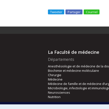
Tweeter
Partager
Courriel
La Faculté de médecine
Départements
Anesthésiologie et de médecine de la do
Biochimie et médecine moléculaire
Chirurgie
Médecine
Médecine de famille et de médecine d’ur
Microbiologie, infectiologie et immunolog
Neurosciences
Nutrition
Écoles