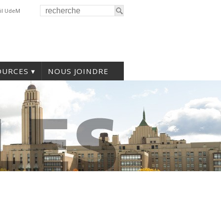
il UdeM
OURCES
NOUS JOINDRE