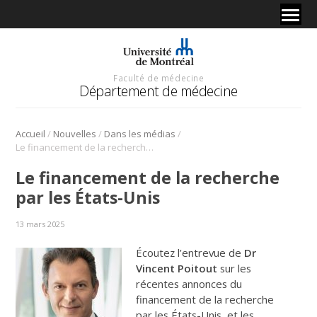
Faculté de médecine
Département de médecine
/
/
/
Accueil
Nouvelles
Dans les médias
Le financement de la recherche par les États-Unis
Le financement de la recherche
par les États-Unis
13 mars 2025
Écoutez l’entrevue de
Dr
Vincent Poitout
sur les
récentes annonces du
financement de la recherche
par les États-Unis, et les