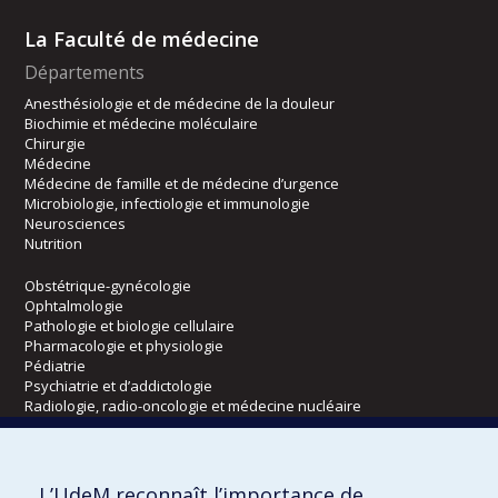
La Faculté de médecine
Départements
Anesthésiologie et de médecine de la douleur
Biochimie et médecine moléculaire
Chirurgie
Médecine
Médecine de famille et de médecine d’urgence
Microbiologie, infectiologie et immunologie
Neurosciences
Nutrition
Obstétrique-gynécologie
Ophtalmologie
Pathologie et biologie cellulaire
Pharmacologie et physiologie
Pédiatrie
Psychiatrie et d’addictologie
Radiologie, radio-oncologie et médecine nucléaire
Écoles
L’UdeM reconnaît l’importance de