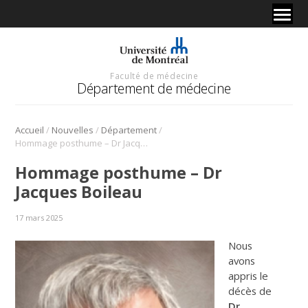
Faculté de médecine
Département de médecine
/
/
/
Accueil
Nouvelles
Département
Hommage posthume – Dr Jacques Boileau
Hommage posthume – Dr
Jacques Boileau
17 mars 2025
Nous
avons
appris le
décès de
Dr