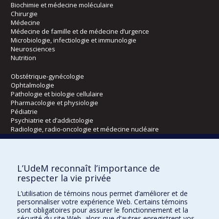
Biochimie et médecine moléculaire
Chirurgie
Médecine
Médecine de famille et de médecine d’urgence
Microbiologie, infectiologie et immunologie
Neurosciences
Nutrition
Obstétrique-gynécologie
Ophtalmologie
Pathologie et biologie cellulaire
Pharmacologie et physiologie
Pédiatrie
Psychiatrie et d’addictologie
Radiologie, radio-oncologie et médecine nucléaire
Écoles
L’UdeM reconnaît l’importance de
Kinésiologie et des sciences de l’activité physique
respecter la vie privée
Orthophonie et audiologie
L’utilisation de témoins nous permet d’améliorer et de
Réadaptation
personnaliser votre expérience Web. Certains témoins
sont obligatoires pour assurer le fonctionnement et la
Directions
sécurité du site Web, alors que d’autres enregistrent vos