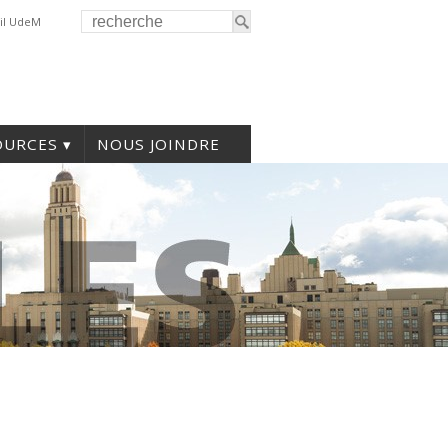
il UdeM
OURCES
NOUS JOINDRE