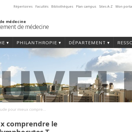
Répertoires
Facultés
Bibliothèques
Plan campus
Sites A-Z
Mon porta
 de médecine
tement de médecine
HE
PHILANTHROPIE
DÉPARTEMENT
RESS
Une étude pour mieux comprendre le fonctionnement des lymphocytes T
x comprendre le