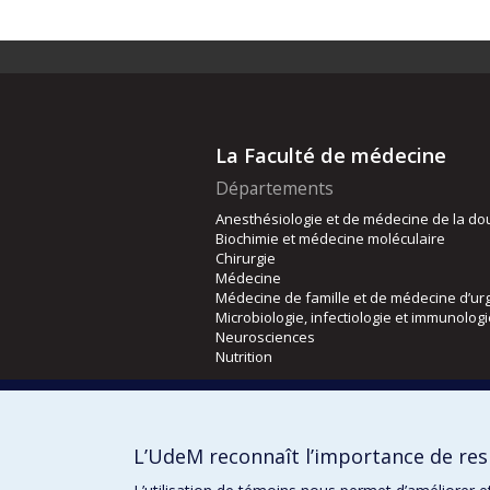
La Faculté de médecine
Départements
Anesthésiologie et de médecine de la do
Biochimie et médecine moléculaire
Chirurgie
Médecine
Médecine de famille et de médecine d’ur
Microbiologie, infectiologie et immunolog
Neurosciences
Nutrition
Écoles
Kinésiologie et des sciences de l’activité
L’UdeM reconnaît l’importance de resp
Orthophonie et audiologie
Réadaptation