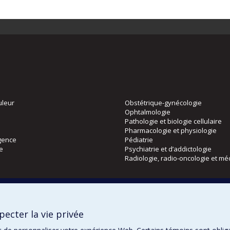
uleur
Obstétrique-gynécologie
Ophtalmologie
Pathologie et biologie cellulaire
Pharmacologie et physiologie
gence
Pédiatrie
ie
Psychiatrie et d’addictologie
Radiologie, radio-oncologie et mé
Directions
 physique
DPC
ecter la vie privée
CPASS
Éthique clinique