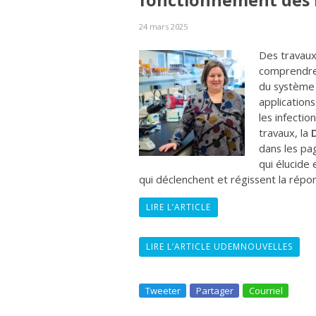
fonctionnement des 
24 mars 2025
Des travaux
comprendre
du système 
application
les infecti
travaux, la
dans les p
qui élucide 
qui déclenchent et régissent la rép
LIRE L’ARTICLE
LIRE L’ARTICLE UDEMNOUVELLES
Tweeter
Partager
Courriel