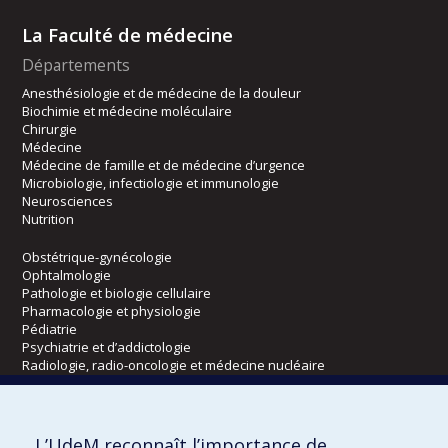
La Faculté de médecine
Départements
Anesthésiologie et de médecine de la douleur
Biochimie et médecine moléculaire
Chirurgie
Médecine
Médecine de famille et de médecine d’urgence
Microbiologie, infectiologie et immunologie
Neurosciences
Nutrition
Obstétrique-gynécologie
Ophtalmologie
Pathologie et biologie cellulaire
Pharmacologie et physiologie
Pédiatrie
Psychiatrie et d’addictologie
Radiologie, radio-oncologie et médecine nucléaire
Écoles
L’UdeM reconnaît l’importance de