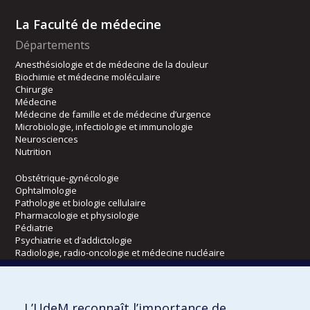
La Faculté de médecine
Départements
Anesthésiologie et de médecine de la douleur
Biochimie et médecine moléculaire
Chirurgie
Médecine
Médecine de famille et de médecine d’urgence
Microbiologie, infectiologie et immunologie
Neurosciences
Nutrition
Obstétrique-gynécologie
Ophtalmologie
Pathologie et biologie cellulaire
Pharmacologie et physiologie
Pédiatrie
Psychiatrie et d’addictologie
Radiologie, radio-oncologie et médecine nucléaire
Écoles
L’UdeM reconnaît l’importance de