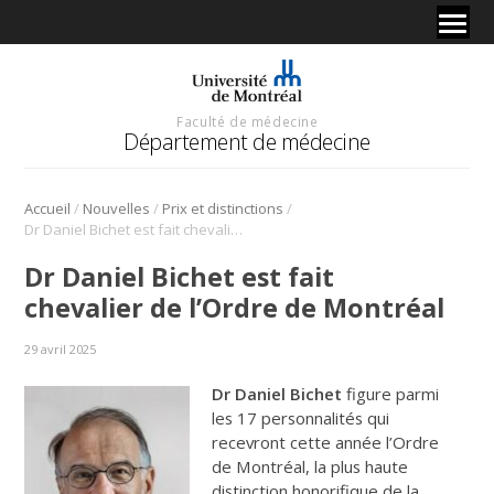
Faculté de médecine
Département de médecine
/
/
/
Accueil
Nouvelles
Prix et distinctions
Dr Daniel Bichet est fait chevalier de l’Ordre de Montréal
Dr Daniel Bichet est fait
chevalier de l’Ordre de Montréal
29 avril 2025
Dr Daniel Bichet
figure parmi
les 17 personnalités qui
recevront cette année l’Ordre
de Montréal, la plus haute
distinction honorifique de la