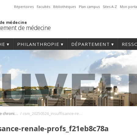
Répertoires
Facultés
Bibliothèques
Plan campus
Sites A-Z
Mon porta
 de médecine
tement de médecine
HE
PHILANTHROPIE
DÉPARTEMENT
RESS
/
Insuffisance rénale chronique: découverte du rôle crucial d’un biomarqueur
csm_20250526_insuffisance-renale-profs_f21eb8c78a
sance-renale-profs_f21eb8c78a