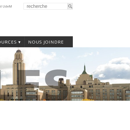
il UdeM
OURCES
NOUS JOINDRE