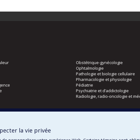
uleur
Obstétrique-gynécologie
Ophtalmologie
Pathologie et biologie cellulaire
Pharmacologie et physiologie
gence
Pédiatrie
ie
Psychiatrie et d’addictologie
Radiologie, radio-oncologie et mé
Directions
 physique
DPC
ecter la vie privée
CPASS
Éthique clinique