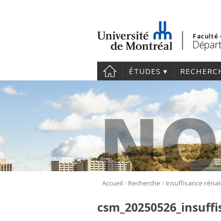
Faculté
Dépar
ÉTUDES
RECHERC
/
/
Accueil
Recherche
csm_20250526_insuffi