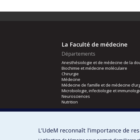
La Faculté de médecine
Départements
Anesthésiologie et de médecine de la do
Biochimie et médecine moléculaire
Chirurgie
Médecine
Médecine de famille et de médecine d’ur
Microbiologie, infectiologie et immunolog
Neurosciences
Nutrition
Écoles
Kinésiologie et des sciences de l’activité
L’UdeM reconnaît l’importance de resp
Orthophonie et audiologie
Réadaptation