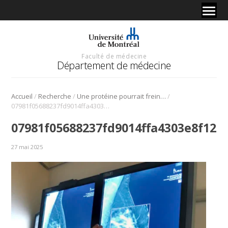
Faculté de médecine
Département de médecine
/
/
/
Accueil
Recherche
Une protéine pourrait freiner les métastases du cancer du sein
07981f05688237fd9014ffa4303e8f12
07981f05688237fd9014ffa4303e8f12
27 mai 2025