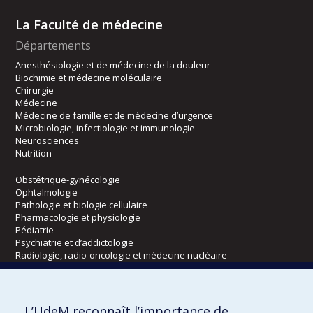
La Faculté de médecine
Départements
Anesthésiologie et de médecine de la douleur
Biochimie et médecine moléculaire
Chirurgie
Médecine
Médecine de famille et de médecine d’urgence
Microbiologie, infectiologie et immunologie
Neurosciences
Nutrition
Obstétrique-gynécologie
Ophtalmologie
Pathologie et biologie cellulaire
Pharmacologie et physiologie
Pédiatrie
Psychiatrie et d’addictologie
Radiologie, radio-oncologie et médecine nucléaire
Écoles
L’UdeM reconnaît l’importance de