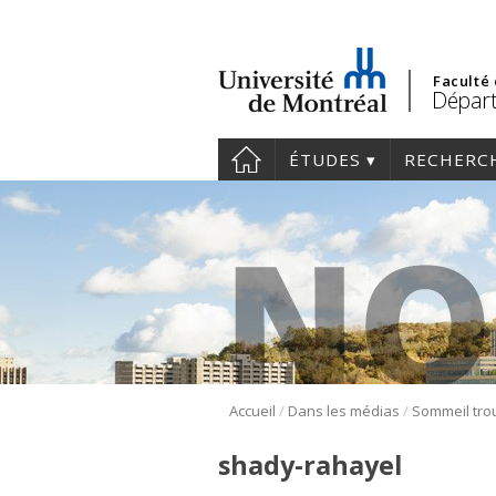
Faculté
Dépar
ÉTUDES
RECHERC
/
/
Accueil
Dans les médias
shady-rahayel