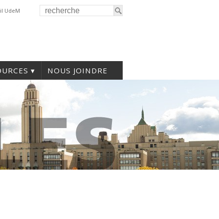
il UdeM
OURCES
NOUS JOINDRE