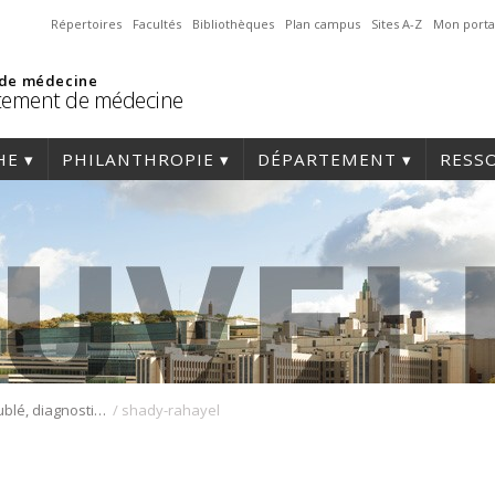
Répertoires
Facultés
Bibliothèques
Plan campus
Sites A-Z
Mon porta
 de médecine
tement de médecine
HE
PHILANTHROPIE
DÉPARTEMENT
RESS
/
Sommeil troublé, diagnostic troublant
shady-rahayel