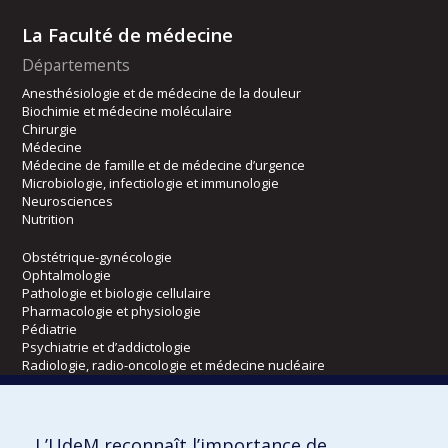
La Faculté de médecine
Départements
Anesthésiologie et de médecine de la douleur
Biochimie et médecine moléculaire
Chirurgie
Médecine
Médecine de famille et de médecine d’urgence
Microbiologie, infectiologie et immunologie
Neurosciences
Nutrition
Obstétrique-gynécologie
Ophtalmologie
Pathologie et biologie cellulaire
Pharmacologie et physiologie
Pédiatrie
Psychiatrie et d’addictologie
Radiologie, radio-oncologie et médecine nucléaire
Écoles
L’UdeM reconnaît l’importance de