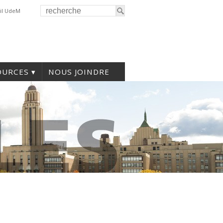
il UdeM
OURCES
NOUS JOINDRE