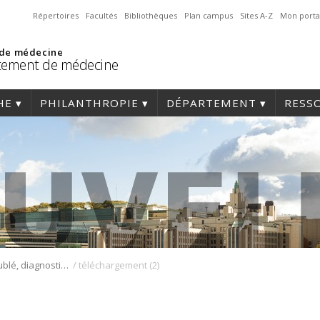
Répertoires
Facultés
Bibliothèques
Plan campus
Sites A-Z
Mon porta
 de médecine
tement de médecine
HE
PHILANTHROPIE
DÉPARTEMENT
RESS
/
Sommeil troublé, diagnostic troublant
téléchargement (2)