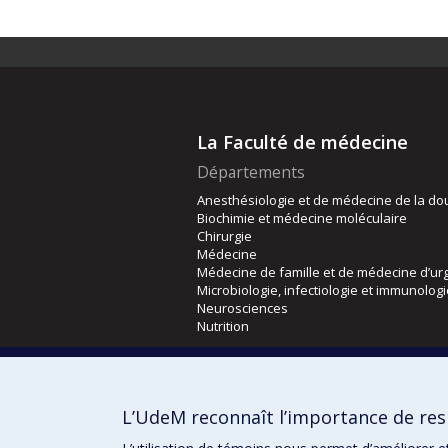
La Faculté de médecine
Départements
Anesthésiologie et de médecine de la do
Biochimie et médecine moléculaire
Chirurgie
Médecine
Médecine de famille et de médecine d’ur
Microbiologie, infectiologie et immunolog
Neurosciences
Nutrition
Écoles
Kinésiologie et des sciences de l’activité
L’UdeM reconnaît l’importance de resp
Orthophonie et audiologie
Réadaptation