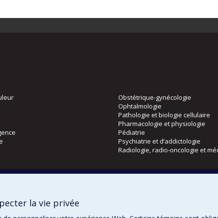
uleur
Obstétrique-gynécologie
Ophtalmologie
Pathologie et biologie cellulaire
Pharmacologie et physiologie
gence
Pédiatrie
ie
Psychiatrie et d’addictologie
Radiologie, radio-oncologie et mé
Directions
 physique
DPC
ecter la vie privée
CPASS
Éthique clinique