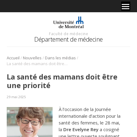
Faculté de médecine
Département de médecine
/
/
/
Accueil
Nouvelles
Dans les médias
La santé des mamans doit être une priorité
La santé des mamans doit être
une priorité
29 mai 2025
À l’occasion de la Journée
internationale d’action pour la
santé des femmes, le 28 mai,
la
Dre Evelyne Rey
a cosigné
une lettre ouverte soulignant