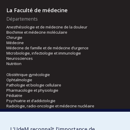
La Faculté de médecine
Départements
Anesthésiologie et de médecine de la douleur
Biochimie et médecine moléculaire
Chirurgie
Médecine
Médecine de famille et de médecine d’urgence
Microbiologie, infectiologie et immunologie
Neurosciences
Nutrition
Obstétrique-gynécologie
Ophtalmologie
Pathologie et biologie cellulaire
Pharmacologie et physiologie
Pédiatrie
Psychiatrie et d’addictologie
Radiologie, radio-oncologie et médecine nucléaire
Écoles
L’UdeM reconnaît l’importance de