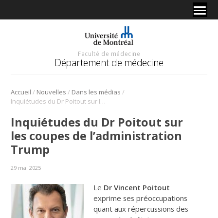
Faculté de médecine
Département de médecine
/
/
/
Accueil
Nouvelles
Dans les médias
Inquiétudes du Dr Poitout sur les coupes de l’administration Trump
Inquiétudes du Dr Poitout sur
les coupes de l’administration
Trump
29 mai 2025
Le
Dr Vincent Poitout
exprime ses préoccupations
quant aux répercussions des