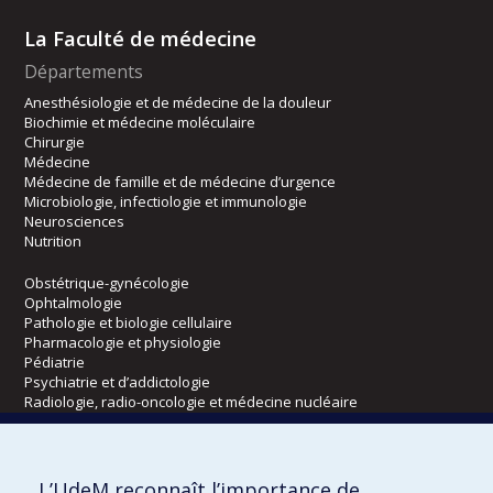
La Faculté de médecine
Départements
Anesthésiologie et de médecine de la douleur
Biochimie et médecine moléculaire
Chirurgie
Médecine
Médecine de famille et de médecine d’urgence
Microbiologie, infectiologie et immunologie
Neurosciences
Nutrition
Obstétrique-gynécologie
Ophtalmologie
Pathologie et biologie cellulaire
Pharmacologie et physiologie
Pédiatrie
Psychiatrie et d’addictologie
Radiologie, radio-oncologie et médecine nucléaire
Écoles
L’UdeM reconnaît l’importance de