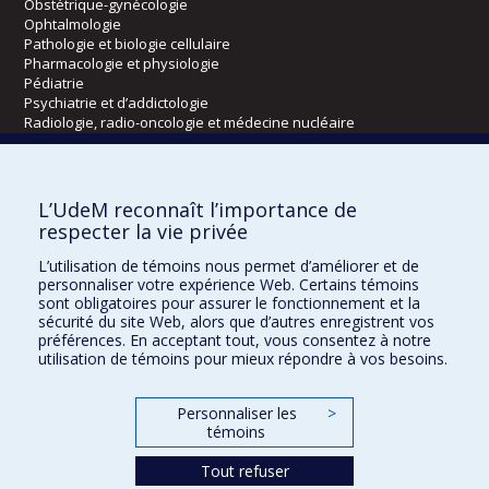
Obstétrique-gynécologie
Ophtalmologie
Pathologie et biologie cellulaire
Pharmacologie et physiologie
Pédiatrie
Psychiatrie et d’addictologie
Radiologie, radio-oncologie et médecine nucléaire
Écoles
L’UdeM reconnaît l’importance de
Kinésiologie et des sciences de l’activité physique
respecter la vie privée
Orthophonie et audiologie
L’utilisation de témoins nous permet d’améliorer et de
Réadaptation
personnaliser votre expérience Web. Certains témoins
sont obligatoires pour assurer le fonctionnement et la
Directions
sécurité du site Web, alors que d’autres enregistrent vos
préférences. En acceptant tout, vous consentez à notre
DPC
utilisation de témoins pour mieux répondre à vos besoins.
CPASS
Éthique clinique
Personnaliser les
>
témoins
Tout refuser