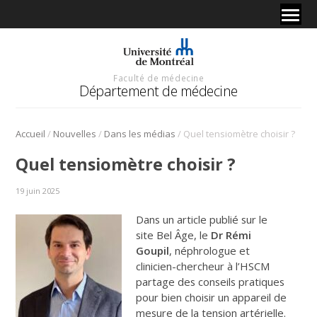
Faculté de médecine
Département de médecine
/
/
/
Accueil
Nouvelles
Dans les médias
Quel tensiomètre choisir ?
Quel tensiomètre choisir ?
19 juin 2025
Dans un article publié sur le
site Bel Âge, le
Dr Rémi
Goupil
, néphrologue et
clinicien-chercheur à l’HSCM
partage des conseils pratiques
pour bien choisir un appareil de
mesure de la tension artérielle.