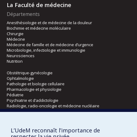
La Faculté de médecine
Départements
Anesthésiologie et de médecine de la douleur
Biochimie et médecine moléculaire
Chirurgie
Médecine
Médecine de famille et de médecine d’urgence
Microbiologie, infectiologie et immunologie
Neurosciences
Nutrition
Obstétrique-gynécologie
Ophtalmologie
Pathologie et biologie cellulaire
Pharmacologie et physiologie
Pédiatrie
Psychiatrie et d’addictologie
Radiologie, radio-oncologie et médecine nucléaire
Écoles
L’UdeM reconnaît l’importance de
Kinésiologie et des sciences de l’activité physique
respecter la vie privée