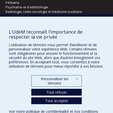
Pédiatrie
Psychiatrie et d’addictologie
Radiologie, radio-oncologie et médecine nucléaire
Écoles
L’UdeM reconnaît l’importance de
Kinésiologie et des sciences de l’activité physique
respecter la vie privée
Orthophonie et audiologie
L’utilisation de témoins nous permet d’améliorer et de
Réadaptation
personnaliser votre expérience Web. Certains témoins
sont obligatoires pour assurer le fonctionnement et la
Directions
sécurité du site Web, alors que d’autres enregistrent vos
préférences. En acceptant tout, vous consentez à notre
DPC
utilisation de témoins pour mieux répondre à vos besoins.
CPASS
Éthique clinique
Personnaliser les
>
témoins
Tout refuser
Tout accepter
Voir notre
politique de confidentialité
et nos
conditions