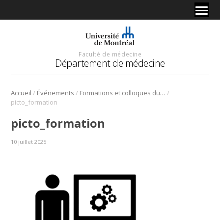
Faculté de médecine
Département de médecine
/
/
/
Accueil
Événements
Formations et colloques du DPC
picto_formation
picto_formation
10 juillet 2025