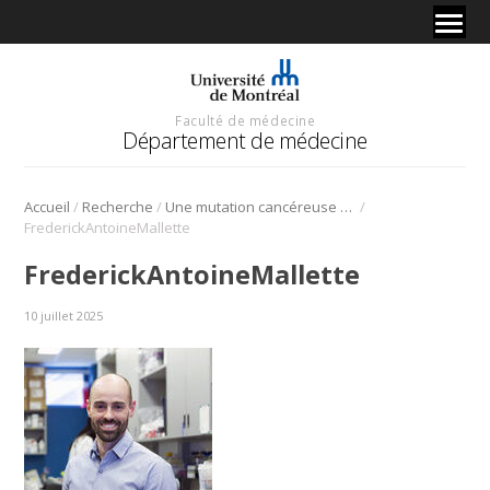
Faculté de médecine
Département de médecine
/
/
/
Accueil
Recherche
Une mutation cancéreuse met en péril l’intégrité des télomères
FrederickAntoineMallette
FrederickAntoineMallette
10 juillet 2025