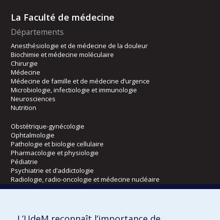
La Faculté de médecine
Départements
Anesthésiologie et de médecine de la douleur
Biochimie et médecine moléculaire
Chirurgie
Médecine
Médecine de famille et de médecine d’urgence
Microbiologie, infectiologie et immunologie
Neurosciences
Nutrition
Obstétrique-gynécologie
Ophtalmologie
Pathologie et biologie cellulaire
Pharmacologie et physiologie
Pédiatrie
Psychiatrie et d’addictologie
Radiologie, radio-oncologie et médecine nucléaire
Écoles
L’UdeM reconnaît l’importance de