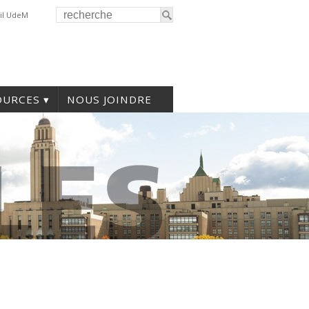
il UdeM
OURCES
NOUS JOINDRE