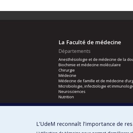
La Faculté de médecine
Départements
Anesthésiologie et de médecine de la do
Biochimie et médecine moléculaire
Chirurgie
Médecine
Médecine de famille et de médecine d’ur
Microbiologie, infectiologie et immunolog
Neurosciences
Nutrition
Écoles
Kinésiologie et des sciences de l’activité
L’UdeM reconnaît l’importance de resp
Orthophonie et audiologie
Réadaptation