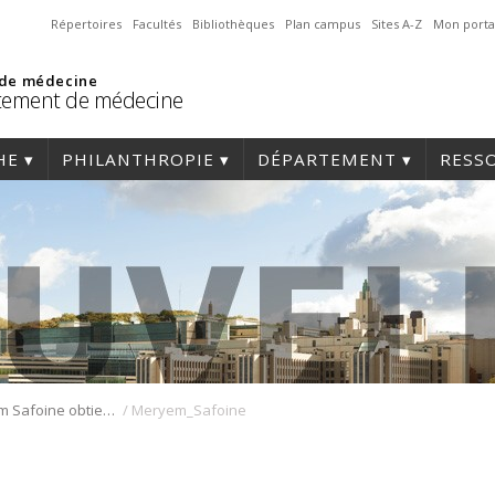
Répertoires
Facultés
Bibliothèques
Plan campus
Sites A-Z
Mon porta
 de médecine
tement de médecine
HE
PHILANTHROPIE
DÉPARTEMENT
RESS
/
Dre Meryem Safoine obtient la toute première Bourse de recherche en dermatologie
Meryem_Safoine