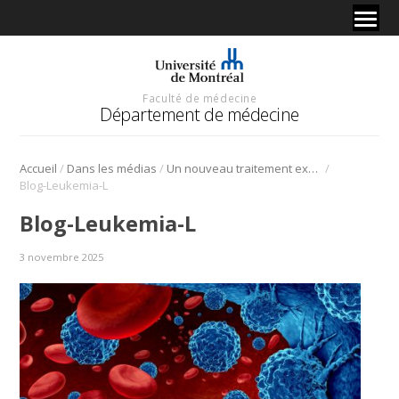
Faculté de médecine
Département de médecine
/
/
/
Accueil
Dans les médias
Un nouveau traitement expérimental pour les patients atteints de leucémie est désormais accessible au Canada
Blog-Leukemia-L
Blog-Leukemia-L
3 novembre 2025