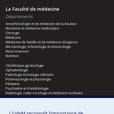
La Faculté de médecine
Départements
Anesthésiologie et de médecine de la douleur
Biochimie et médecine moléculaire
Chirurgie
Médecine
Médecine de famille et de médecine d’urgence
Microbiologie, infectiologie et immunologie
Neurosciences
Nutrition
Obstétrique-gynécologie
Ophtalmologie
Pathologie et biologie cellulaire
Pharmacologie et physiologie
Pédiatrie
Psychiatrie et d’addictologie
Radiologie, radio-oncologie et médecine nucléaire
Écoles
L’UdeM reconnaît l’importance de