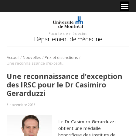
Faculté de médecine
Département de médecine
/
/
/
Accueil
Nouvelles
Prix et distinctions
Une reconnaissance d’exception des IRSC pour le Dr Casimiro Gerarduzzi
Une reconnaissance d’exception
des IRSC pour le Dr Casimiro
Gerarduzzi
3 novembre 2025
Le Dr
Casimiro Gerarduzzi
obtient une médaille
honorifique des Instituts de