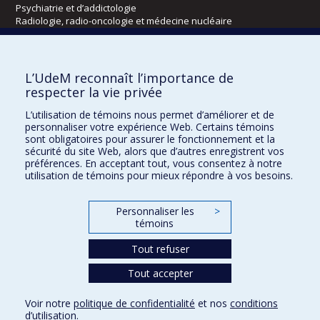
Psychiatrie et d’addictologie
Radiologie, radio-oncologie et médecine nucléaire
Écoles
L’UdeM reconnaît l’importance de
Kinésiologie et des sciences de l’activité physique
respecter la vie privée
Orthophonie et audiologie
L’utilisation de témoins nous permet d’améliorer et de
Réadaptation
personnaliser votre expérience Web. Certains témoins
sont obligatoires pour assurer le fonctionnement et la
Directions
sécurité du site Web, alors que d’autres enregistrent vos
préférences. En acceptant tout, vous consentez à notre
DPC
utilisation de témoins pour mieux répondre à vos besoins.
CPASS
Éthique clinique
Personnaliser les
>
témoins
Tout refuser
Tout accepter
Voir notre
politique de confidentialité
et nos
conditions
d’utilisation
.