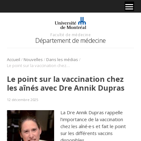
Faculté de médecine
Département de médecine
/
/
/
Accueil
Nouvelles
Dans les médias
Le point sur la vaccination chez les aînés avec Dre Annik Dupras
Le point sur la vaccination chez
les aînés avec Dre Annik Dupras
12 décembre 2025
La Dre Annik Dupras rappelle
l’importance de la vaccination
chez les aîné·e·s et fait le point
sur les différents vaccins
disponibles.