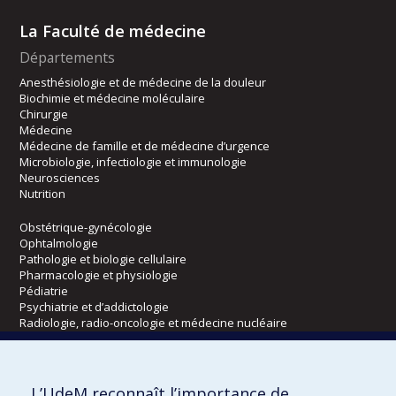
La Faculté de médecine
Départements
Anesthésiologie et de médecine de la douleur
Biochimie et médecine moléculaire
Chirurgie
Médecine
Médecine de famille et de médecine d’urgence
Microbiologie, infectiologie et immunologie
Neurosciences
Nutrition
Obstétrique-gynécologie
Ophtalmologie
Pathologie et biologie cellulaire
Pharmacologie et physiologie
Pédiatrie
Psychiatrie et d’addictologie
Radiologie, radio-oncologie et médecine nucléaire
Écoles
L’UdeM reconnaît l’importance de