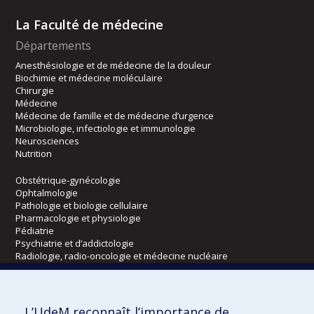
La Faculté de médecine
Départements
Anesthésiologie et de médecine de la douleur
Biochimie et médecine moléculaire
Chirurgie
Médecine
Médecine de famille et de médecine d’urgence
Microbiologie, infectiologie et immunologie
Neurosciences
Nutrition
Obstétrique-gynécologie
Ophtalmologie
Pathologie et biologie cellulaire
Pharmacologie et physiologie
Pédiatrie
Psychiatrie et d’addictologie
Radiologie, radio-oncologie et médecine nucléaire
Écoles
L’UdeM reconnaît l’importance de