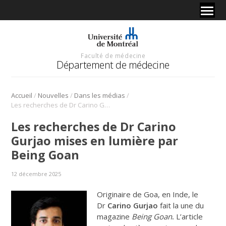
Faculté de médecine
Département de médecine
/
/
/
Accueil
Nouvelles
Dans les médias
Les recherches de Dr Carino Gurjao mises en lumière par Being Goan
Les recherches de Dr Carino
Gurjao mises en lumière par
Being Goan
12 décembre 2025
Originaire de Goa, en Inde, le
Dr
Carino Gurjao
fait la une du
magazine
Being Goan
.
L’article