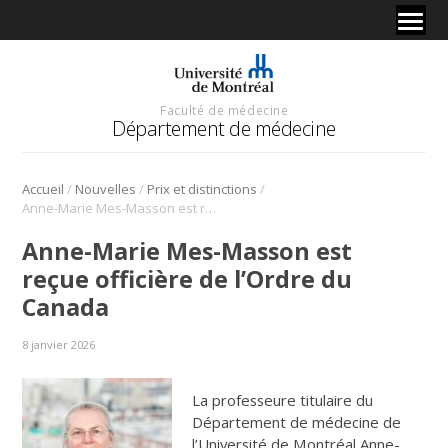
Faculté de médecine
Département de médecine
/
/
/
Accueil
Nouvelles
Prix et distinctions
Anne-Marie Mes-Masson est reçue officière de l’Ordre du Canada
Anne-Marie Mes-Masson est
reçue officière de l’Ordre du
Canada
8 janvier 2026
La professeure titulaire du
Département de médecine de
l’Université de Montréal Anne-