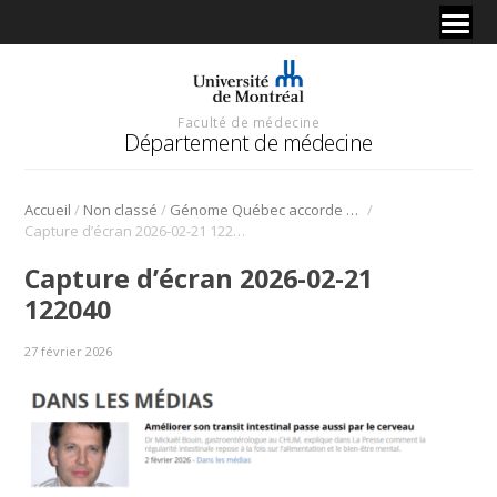
Faculté de médecine
Département de médecine
/
/
/
Accueil
Non classé
Génome Québec accorde 403 462 $ pour la réponse à la thérapie (R2T)
Capture d’écran 2026-02-21 122040
Capture d’écran 2026-02-21
122040
27 février 2026