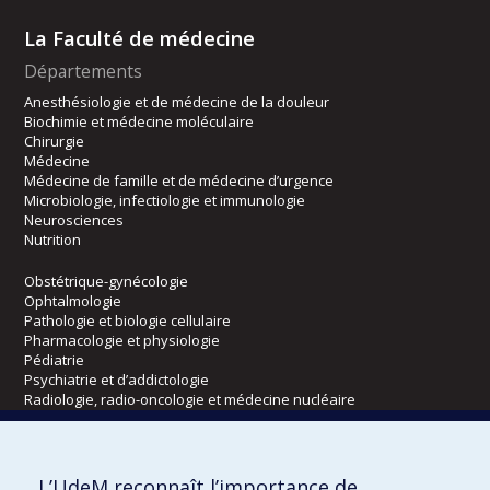
La Faculté de médecine
Départements
Anesthésiologie et de médecine de la douleur
Biochimie et médecine moléculaire
Chirurgie
Médecine
Médecine de famille et de médecine d’urgence
Microbiologie, infectiologie et immunologie
Neurosciences
Nutrition
Obstétrique-gynécologie
Ophtalmologie
Pathologie et biologie cellulaire
Pharmacologie et physiologie
Pédiatrie
Psychiatrie et d’addictologie
Radiologie, radio-oncologie et médecine nucléaire
Écoles
L’UdeM reconnaît l’importance de