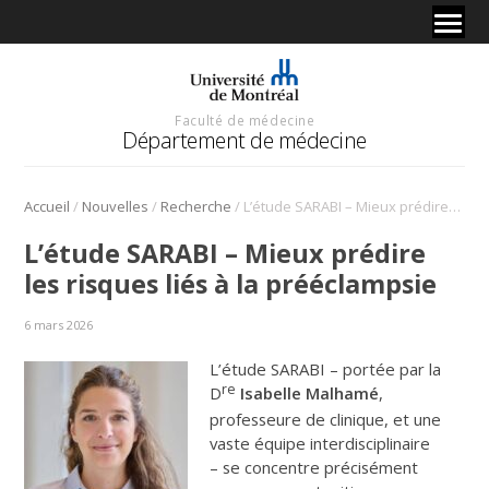
Faculté de médecine
Département de médecine
/
/
/
Accueil
Nouvelles
Recherche
L’étude SARABI – Mieux prédire les risques liés à la prééclampsie
L’étude SARABI – Mieux prédire
les risques liés à la prééclampsie
6 mars 2026
L’étude SARABI – portée par la
re
D
Isabelle Malhamé
,
professeure de clinique, et une
vaste équipe interdisciplinaire
– se concentre précisément