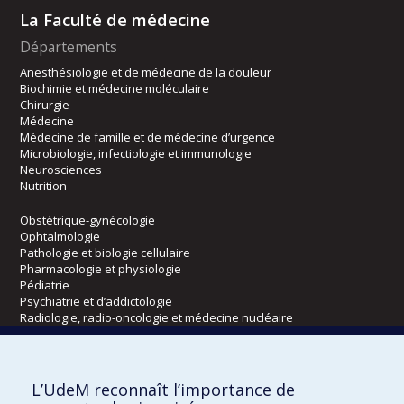
La Faculté de médecine
Départements
Anesthésiologie et de médecine de la douleur
Biochimie et médecine moléculaire
Chirurgie
Médecine
Médecine de famille et de médecine d’urgence
Microbiologie, infectiologie et immunologie
Neurosciences
Nutrition
Obstétrique-gynécologie
Ophtalmologie
Pathologie et biologie cellulaire
Pharmacologie et physiologie
Pédiatrie
Psychiatrie et d’addictologie
Radiologie, radio-oncologie et médecine nucléaire
Écoles
L’UdeM reconnaît l’importance de
Kinésiologie et des sciences de l’activité physique