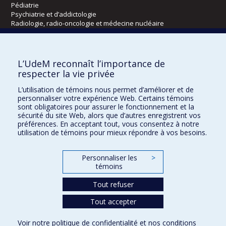
Pédiatrie
Psychiatrie et d’addictologie
Radiologie, radio-oncologie et médecine nucléaire
Écoles
L’UdeM reconnaît l’importance de
Kinésiologie et des sciences de l’activité physique
respecter la vie privée
Orthophonie et audiologie
L’utilisation de témoins nous permet d’améliorer et de
Réadaptation
personnaliser votre expérience Web. Certains témoins
sont obligatoires pour assurer le fonctionnement et la
Directions
sécurité du site Web, alors que d’autres enregistrent vos
préférences. En acceptant tout, vous consentez à notre
DPC
utilisation de témoins pour mieux répondre à vos besoins.
CPASS
Éthique clinique
Personnaliser les
>
témoins
Tout refuser
Tout accepter
Voir notre
politique de confidentialité
et nos
conditions