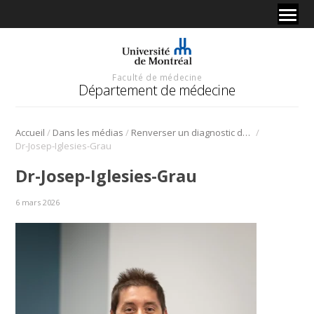
Faculté de médecine
Département de médecine
/
/
/
Accueil
Dans les médias
Renverser un diagnostic de diabète : le rôle déterminant des habitudes de vie
Dr-Josep-Iglesies-Grau
Dr-Josep-Iglesies-Grau
6 mars 2026