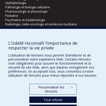
Ophtalmologie
Pathologie et biologie cellulaire
Pharmacologie et physiologie
Pédiatrie
Psychiatrie et d’addictologie
Radiologie, radio-oncologie et médecine nucléaire
Écoles
L’UdeM reconnaît l’importance de
Kinésiologie et des sciences de l’activité physique
respecter la vie privée
Orthophonie et audiologie
L’utilisation de témoins nous permet d’améliorer et de
Réadaptation
personnaliser votre expérience Web. Certains témoins
sont obligatoires pour assurer le fonctionnement et la
Directions
sécurité du site Web, alors que d’autres enregistrent vos
préférences. En acceptant tout, vous consentez à notre
DPC
utilisation de témoins pour mieux répondre à vos besoins.
CPASS
Éthique clinique
Personnaliser les
>
témoins
Tout refuser