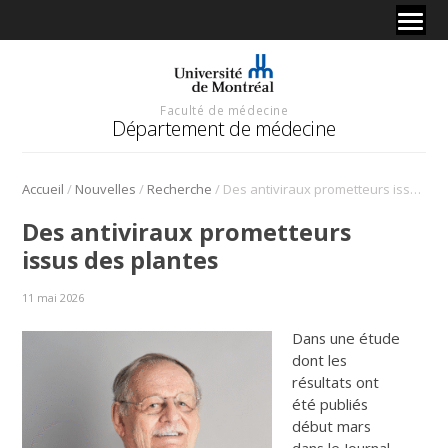
Faculté de médecine
Département de médecine
/
/
/
Accueil
Nouvelles
Recherche
Des antiviraux prometteurs issus des plantes
Des antiviraux prometteurs
issus des plantes
11 mai 2026
Dans une étude
dont les
résultats ont
été publiés
début mars
dans le
Journal