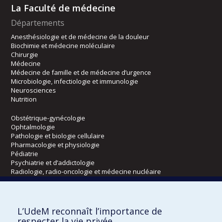
La Faculté de médecine
Départements
Anesthésiologie et de médecine de la douleur
Biochimie et médecine moléculaire
Chirurgie
Médecine
Médecine de famille et de médecine d’urgence
Microbiologie, infectiologie et immunologie
Neurosciences
Nutrition
Obstétrique-gynécologie
Ophtalmologie
Pathologie et biologie cellulaire
Pharmacologie et physiologie
Pédiatrie
Psychiatrie et d’addictologie
Radiologie, radio-oncologie et médecine nucléaire
Écoles
L’UdeM reconnaît l’importance de
Kinésiologie et des sciences de l’activité physique
respecter la vie privée