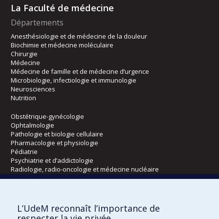
La Faculté de médecine
Départements
Anesthésiologie et de médecine de la douleur
Biochimie et médecine moléculaire
Chirurgie
Médecine
Médecine de famille et de médecine d’urgence
Microbiologie, infectiologie et immunologie
Neurosciences
Nutrition
Obstétrique-gynécologie
Ophtalmologie
Pathologie et biologie cellulaire
Pharmacologie et physiologie
Pédiatrie
Psychiatrie et d’addictologie
Radiologie, radio-oncologie et médecine nucléaire
Écoles
L’UdeM reconnaît l’importance de
Kinésiologie et des sciences de l’activité physique
respecter la vie privée