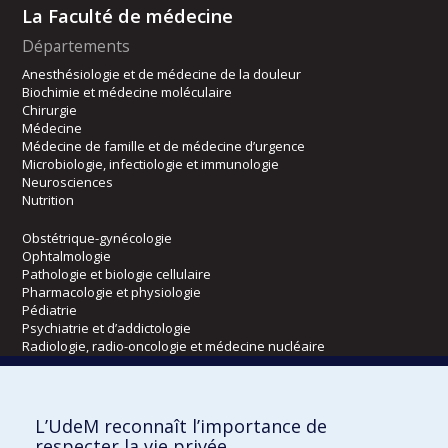
La Faculté de médecine
Départements
Anesthésiologie et de médecine de la douleur
Biochimie et médecine moléculaire
Chirurgie
Médecine
Médecine de famille et de médecine d’urgence
Microbiologie, infectiologie et immunologie
Neurosciences
Nutrition
Obstétrique-gynécologie
Ophtalmologie
Pathologie et biologie cellulaire
Pharmacologie et physiologie
Pédiatrie
Psychiatrie et d’addictologie
Radiologie, radio-oncologie et médecine nucléaire
Écoles
L’UdeM reconnaît l’importance de
Kinésiologie et des sciences de l’activité physique
respecter la vie privée