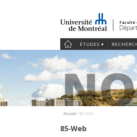
Faculté
Dépar
ÉTUDES
RECHERC
/
Accueil
85-Web
85-Web