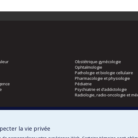
uleur
Obstétrique-gynécologie
Ophtalmologie
Pathologie et biologie cellulaire
Pharmacologie et physiologie
gence
Pédiatrie
ie
Psychiatrie et d’addictologie
Radiologie, radio-oncologie et mé
Directions
 physique
DPC
ecter la vie privée
CPASS
Éthique clinique