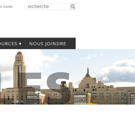
il UdeM
OURCES
NOUS JOINDRE