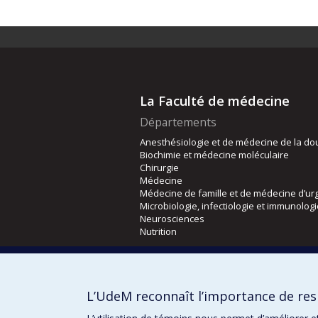
La Faculté de médecine
Départements
Anesthésiologie et de médecine de la do
Biochimie et médecine moléculaire
Chirurgie
Médecine
Médecine de famille et de médecine d’ur
Microbiologie, infectiologie et immunolog
Neurosciences
Nutrition
Écoles
Kinésiologie et des sciences de l’activité
L’UdeM reconnaît l’importance de resp
Orthophonie et audiologie
Réadaptation