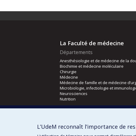
La Faculté de médecine
Départements
Anesthésiologie et de médecine de la do
Biochimie et médecine moléculaire
Chirurgie
Médecine
Médecine de famille et de médecine d’ur
Microbiologie, infectiologie et immunolog
Neurosciences
Nutrition
Écoles
Kinésiologie et des sciences de l’activité
L’UdeM reconnaît l’importance de resp
Orthophonie et audiologie
Réadaptation