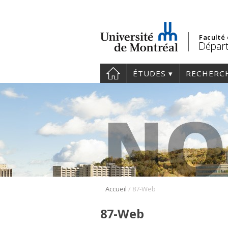
Faculté
Dépar
ÉTUDES
RECHERC
/
Accueil
87-Web
87-Web