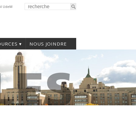
il UdeM
OURCES
NOUS JOINDRE