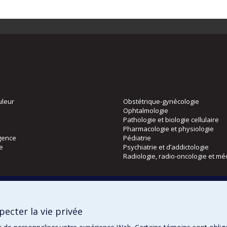
uleur
Obstétrique-gynécologie
Ophtalmologie
Pathologie et biologie cellulaire
Pharmacologie et physiologie
gence
Pédiatrie
ie
Psychiatrie et d’addictologie
Radiologie, radio-oncologie et mé
Directions
 physique
DPC
ecter la vie privée
CPASS
Éthique clinique