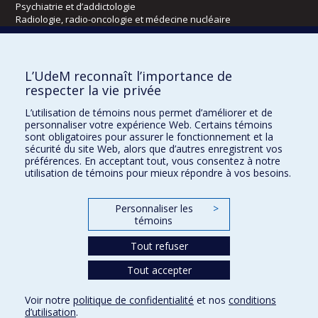
Psychiatrie et d’addictologie
Radiologie, radio-oncologie et médecine nucléaire
Écoles
L’UdeM reconnaît l’importance de
Kinésiologie et des sciences de l’activité physique
respecter la vie privée
Orthophonie et audiologie
L’utilisation de témoins nous permet d’améliorer et de
Réadaptation
personnaliser votre expérience Web. Certains témoins
sont obligatoires pour assurer le fonctionnement et la
Directions
sécurité du site Web, alors que d’autres enregistrent vos
préférences. En acceptant tout, vous consentez à notre
DPC
utilisation de témoins pour mieux répondre à vos besoins.
CPASS
Éthique clinique
Personnaliser les
>
témoins
Tout refuser
Tout accepter
Voir notre
politique de confidentialité
et nos
conditions
d’utilisation
.