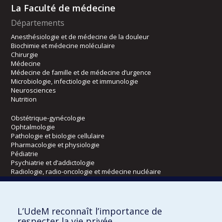
La Faculté de médecine
Départements
Anesthésiologie et de médecine de la douleur
Biochimie et médecine moléculaire
Chirurgie
Médecine
Médecine de famille et de médecine d’urgence
Microbiologie, infectiologie et immunologie
Neurosciences
Nutrition
Obstétrique-gynécologie
Ophtalmologie
Pathologie et biologie cellulaire
Pharmacologie et physiologie
Pédiatrie
Psychiatrie et d’addictologie
Radiologie, radio-oncologie et médecine nucléaire
Écoles
L’UdeM reconnaît l’importance de
Kinésiologie et des sciences de l’activité physique
respecter la vie privée