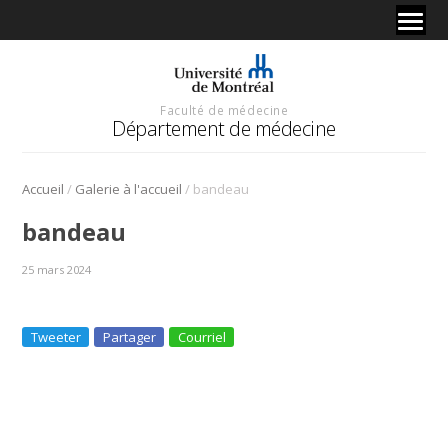
Faculté de médecine
Département de médecine
/
/
Accueil
Galerie à l'accueil
bandeau
bandeau
25 mars 2024
Tweeter
Partager
Courriel