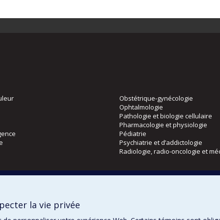
uleur
Obstétrique-gynécologie
Ophtalmologie
Pathologie et biologie cellulaire
Pharmacologie et physiologie
gence
Pédiatrie
ie
Psychiatrie et d’addictologie
Radiologie, radio-oncologie et mé
Directions
 physique
DPC
ecter la vie privée
CPASS
Éthique clinique