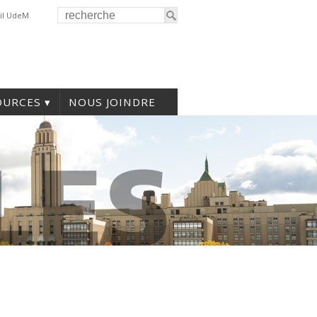
il UdeM
OURCES
NOUS JOINDRE