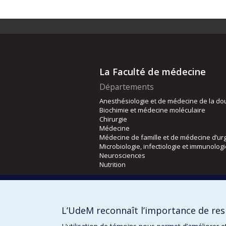
La Faculté de médecine
Départements
Anesthésiologie et de médecine de la do
Biochimie et médecine moléculaire
Chirurgie
Médecine
Médecine de famille et de médecine d’ur
Microbiologie, infectiologie et immunolog
Neurosciences
Nutrition
Écoles
Kinésiologie et des sciences de l’activité
L’UdeM reconnaît l’importance de resp
Orthophonie et audiologie
Réadaptation