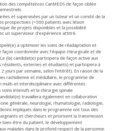
isition des compétences CanMEDS de façon ciblée
emestriels.
urées et supervisées par un tuteur et un comité de la
 prospectives (>500 patients avec lésion
que de projets disponibles et la possibilité
ec un superviseur d’expérience attitré.
ppelé(e) à optimiser les soins de réadaptation et
de façon coordonnée avec l’équipe chirurgicale et de
Le (la) candidat(e) participera de façon active aux
 résidents, externes et étudiants) et participera à
2 jours par semaine, selon l’intérêt). En raison de la
ogies rachidienne et médullaire, le programme de
 multi-et interdisciplinaire avec différentes
oins intensifs et la chirurgie spinale
candidat(e) travaillera également en collaboration
ine générale, neurologie, rhumatologie, radiologie,
édecins impliqués dans le programme ont tous des
eignants et chercheurs et priorisent la transmission
 le bien-être du patient, le développement
aux malades dans le profond respect de la personne.