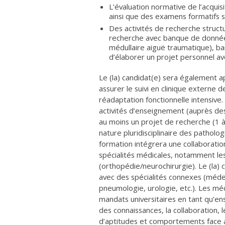
L’évaluation normative de l’acqu
ainsi que des examens formatifs s
Des activités de recherche struct
recherche avec banque de données
médullaire aiguë traumatique), ban
d’élaborer un projet personnel av
Le (la) candidat(e) sera également a
assurer le suivi en clinique externe 
réadaptation fonctionnelle intensive. 
activités d’enseignement (auprès des
au moins un projet de recherche (1 à 
nature pluridisciplinaire des pathol
formation intégrera une collaboration
spécialités médicales, notamment les s
(orthopédie/neurochirurgie). Le (la) 
avec des spécialités connexes (médec
pneumologie, urologie, etc.). Les m
mandats universitaires en tant qu’ens
des connaissances, la collaboration,
d’aptitudes et comportements face 