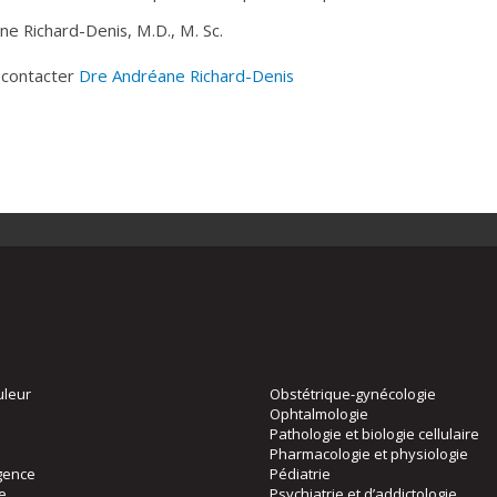
e Richard-Denis, M.D., M. Sc.
p contacter
Dre Andréane Richard-Denis
uleur
Obstétrique-gynécologie
Ophtalmologie
Pathologie et biologie cellulaire
Pharmacologie et physiologie
gence
Pédiatrie
ie
Psychiatrie et d’addictologie