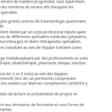
u service de manière progressive, sous supervision,
 les membres du service afin d’acquérir les
pécialité:
s plus grands centres de traumatologie quaternaire
da.
ient donné par un corps professoral réputé ayant
su de différentes spécialités médicales (physiatrie,
 neurochirurgie) et divers thérapeutes spécialisés.
e consultant au sein de l’équipe traitante (soins
e multidisciplinaire par des professionnels en soins
érapie, inhalothérapie, pharmacie clinique, nutrition
ous les 2 ou 3 mois) au sein des équipes
intensifs (lors de cas pertinents) comprenant
e. Des ateliers sur diverses compétences CanMEDS y
lubs de lecture et présentation de projets et
gré aux séminaires de formation et sous forme de
itantes.