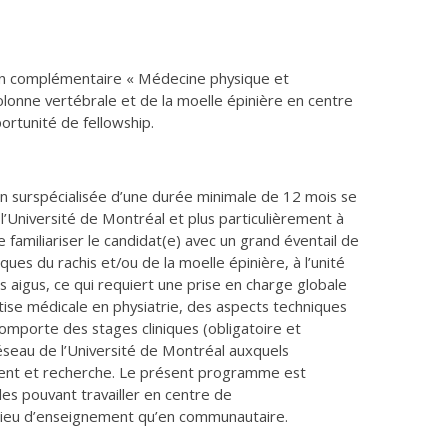
 complémentaire « Médecine physique et
colonne vertébrale et de la moelle épinière en centre
rtunité de fellowship.
on surspécialisée d’une durée minimale de 12 mois se
à l’Université de Montréal et plus particulièrement à
amiliariser le candidat(e) avec un grand éventail de
ues du rachis et/ou de la moelle épinière, à l’unité
ns aigus, ce qui requiert une prise en charge globale
rtise médicale en physiatrie, des aspects techniques
mporte des stages cliniques (obligatoire et
 réseau de l’Université de Montréal auxquels
ment et recherche. Le présent programme est
des pouvant travailler en centre de
ilieu d’enseignement qu’en communautaire.