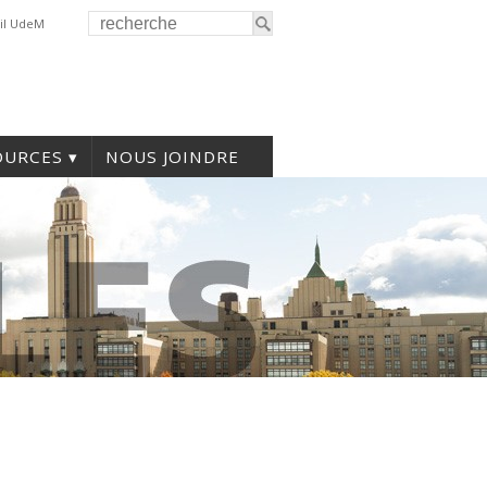
il UdeM
OURCES
NOUS JOINDRE