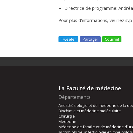
Directrice de programme: Andréan
Pour plus d’informations, veuillez sv
Tweeter
Partager
Courriel
La Faculté de médecine
Départements
Anesthésiologie et de médecine de la do
Biochimie et médecine moléculaire
Chirurgie
Médecine
Médecine de famille et de médecine d’ur
Microbiologie, infectiologie et immunolog