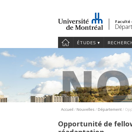
Faculté
Dépar
ÉTUDES
RECHERC
/
/
/
Accueil
Nouvelles
Département
Opportunité de fello