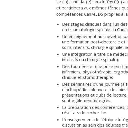
Le (la) candidat(e) sera intégré(e) a
et participera aux mêmes tâches que
compétences CanMEDS propres à la s
Des stages cliniques dans l’un de
en traumatologie spinale au Cana
Un enseignement au chevet du pat
une formation post-doctorale et is
soins intensifs, chirurgie spinale,
Une intégration à titre de médecin
intensifs ou chirurgie spinale);
Des tournées et une prise en charg
infirmiers, physiothérapie, ergoth
clinique et stomothérapie;
Des séminaires d’une journée (à t
d’orthopédie colonne et de soins 
présentations et clubs de lectur
sont également intégrés.
La préparation des conférences, c
résultats de recherche.
L’enseignement de l’éthique inté
discussion au sein des équipes tra