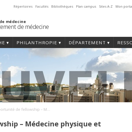
Répertoires
Facultés
Bibliothèques
Plan campus
Sites A-Z
Mon porta
 de médecine
tement de médecine
HE
PHILANTHROPIE
DÉPARTEMENT
RESS
Opportunité de fellowship – Médecine physique et réadaptation
wship – Médecine physique et