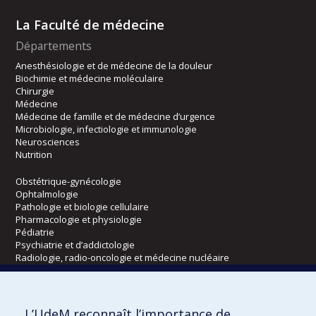
La Faculté de médecine
Départements
Anesthésiologie et de médecine de la douleur
Biochimie et médecine moléculaire
Chirurgie
Médecine
Médecine de famille et de médecine d’urgence
Microbiologie, infectiologie et immunologie
Neurosciences
Nutrition
Obstétrique-gynécologie
Ophtalmologie
Pathologie et biologie cellulaire
Pharmacologie et physiologie
Pédiatrie
Psychiatrie et d’addictologie
Radiologie, radio-oncologie et médecine nucléaire
Écoles
L’UdeM reconnaît l’importance de