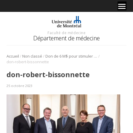
Faculté de médecine
Département de médecine
/
/
/
Accueil
Non classé
Don de 6 M$ pour stimuler la recherche en dermatologie
don-robert-bissonnette
don-robert-bissonnette
25 octobre 2023