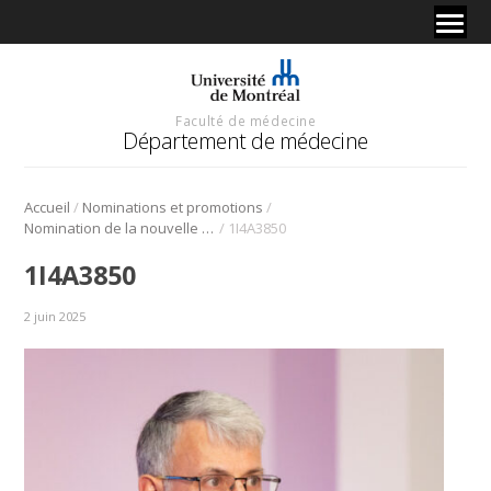
Faculté de médecine
Département de médecine
/
/
Accueil
Nominations et promotions
/
Nomination de la nouvelle direction du Département de médecine : Dr Marc Bilodeau
1I4A3850
1I4A3850
2 juin 2025