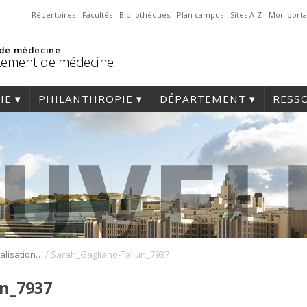
Répertoires
Facultés
Bibliothèques
Plan campus
Sites A-Z
Mon porta
 de médecine
tement de médecine
HE
PHILANTHROPIE
DÉPARTEMENT
RESS
/
Exploration et visualisation des résultats de GWAS stratifiés avec PheWeb2
Sarah_Gagliano-Taliun_7937
un_7937