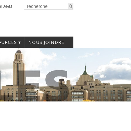
il UdeM
OURCES
NOUS JOINDRE