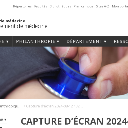
Répertoires
Facultés
Bibliothèques
Plan campus
Sites A-Z
Mon porta
 de médecine
tement de médecine
HE
PHILANTHROPIE
DÉPARTEMENT
RESS
/
Campagne philanthropique du 75e
Capture d’écran 2024-08-12 132916
CAPTURE D’ÉCRAN 2024-
he