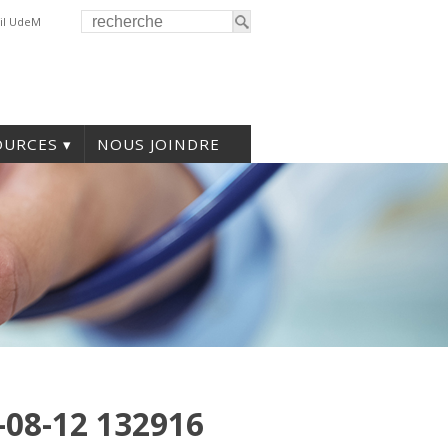
il UdeM
OURCES
NOUS JOINDRE
08-12 132916