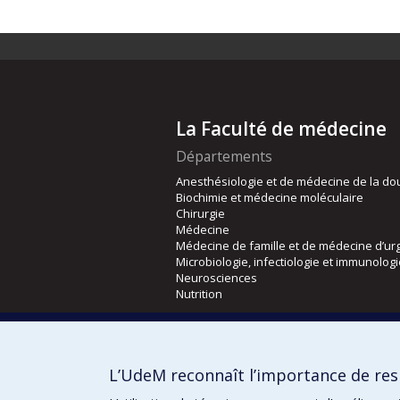
La Faculté de médecine
Départements
Anesthésiologie et de médecine de la do
Biochimie et médecine moléculaire
Chirurgie
Médecine
Médecine de famille et de médecine d’ur
Microbiologie, infectiologie et immunolog
Neurosciences
Nutrition
Écoles
Kinésiologie et des sciences de l’activité
L’UdeM reconnaît l’importance de resp
Orthophonie et audiologie
Réadaptation