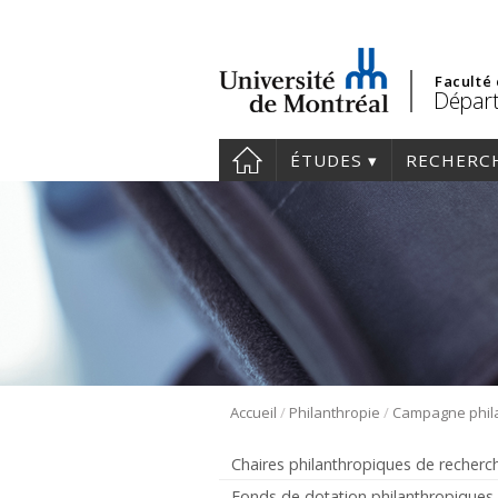
Faculté
Dépar
ÉTUDES
RECHERC
/
/
Accueil
Philanthropie
Chaires philanthropiques de recherc
Fonds de dotation philanthropiques