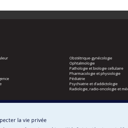
uleur
Obstétrique-gynécologie
Ophtalmologie
Pathologie et biologie cellulaire
Pharmacologie et physiologie
gence
Pédiatrie
ie
Psychiatrie et d’addictologie
Radiologie, radio-oncologie et mé
Directions
 physique
DPC
ecter la vie privée
CPASS
Éthique clinique