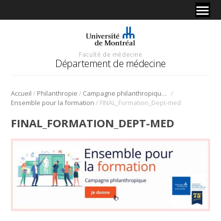
Faculté de médecine
Département de médecine
/
/
/
Accueil
Philanthropie
Campagne philanthropique du 75e
/
Ensemble pour la formation
FINAL_Formation_Dept-med
FINAL_FORMATION_DEPT-MED