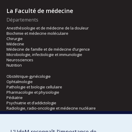
La Faculté de médecine
Départements
Anesthésiologie et de médecine de la douleur
Biochimie et médecine moléculaire
Chirurgie
Médecine
Médecine de famille et de médecine d’urgence
Microbiologie, infectiologie et immunologie
Neurosciences
Nutrition
Obstétrique-gynécologie
Ophtalmologie
Pathologie et biologie cellulaire
Pharmacologie et physiologie
Pédiatrie
Psychiatrie et d’addictologie
Radiologie, radio-oncologie et médecine nucléaire
Écoles
L’UdeM reconnaît l’importance de