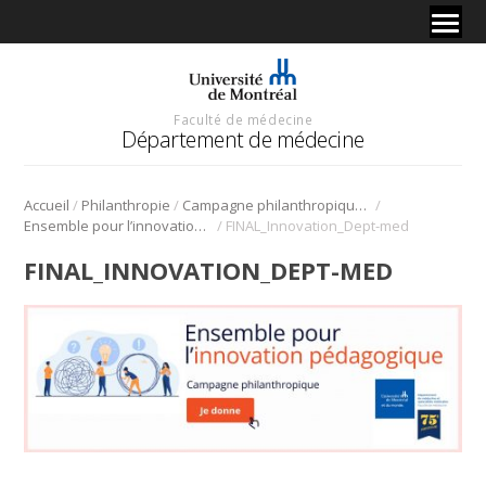
Faculté de médecine
Département de médecine
/
/
/
Accueil
Philanthropie
Campagne philanthropique du 75e
/
Ensemble pour l’innovation pédagogique
FINAL_Innovation_Dept-med
FINAL_INNOVATION_DEPT-MED