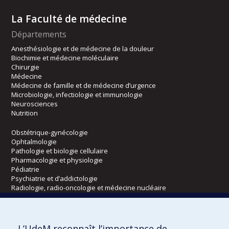
La Faculté de médecine
Départements
Anesthésiologie et de médecine de la douleur
Biochimie et médecine moléculaire
Chirurgie
Médecine
Médecine de famille et de médecine d’urgence
Microbiologie, infectiologie et immunologie
Neurosciences
Nutrition
Obstétrique-gynécologie
Ophtalmologie
Pathologie et biologie cellulaire
Pharmacologie et physiologie
Pédiatrie
Psychiatrie et d’addictologie
Radiologie, radio-oncologie et médecine nucléaire
Écoles
L’UdeM reconnaît l’importance de