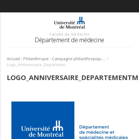
Faculté de médecine
Département de médecine
/
/
/
Accueil
Philanthropie
Campagne philanthropique du 75e
Logo_Anniversaire_DepartementMédecine
LOGO_ANNIVERSAIRE_DEPARTEMENTME