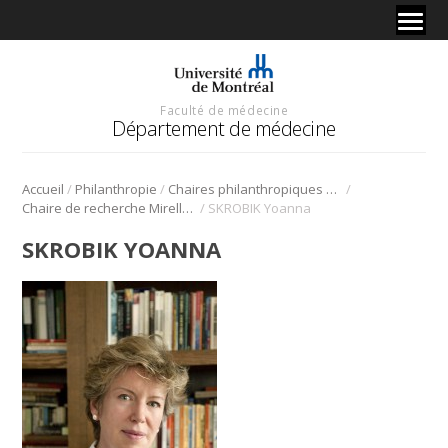
Faculté de médecine
Département de médecine
/
/
/
Accueil
Philanthropie
Chaires philanthropiques de recherche
/
Chaire de recherche Mirella et Lino Saputo en santé cardiovasculaire et prévention des troubles cognitifs
SKROBIK Yoanna
SKROBIK YOANNA